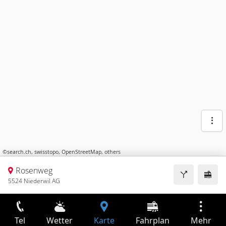
©
search.ch
,
swisstopo
,
OpenStreetMap
,
others
Rosenweg
5524 Niederwil AG
Tel
Wetter
Karte
Fahrplan
Mehr