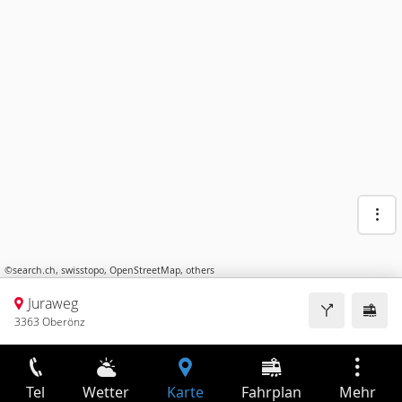
©
search.ch
,
swisstopo
,
OpenStreetMap
,
others
Juraweg
3363 Oberönz
Tel
Wetter
Karte
Fahrplan
Mehr