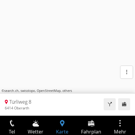
©
search.ch
,
swisstopo
,
OpenStreetMap
,
others
Türliweg 8
6414 Oberarth
Tel
Wetter
Karte
Fahrplan
Mehr