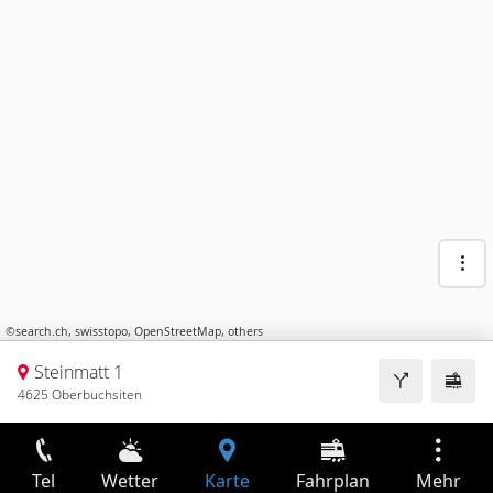
©
search.ch
,
swisstopo
,
OpenStreetMap
,
others
Steinmatt 1
4625 Oberbuchsiten
Tel
Wetter
Karte
Fahrplan
Mehr