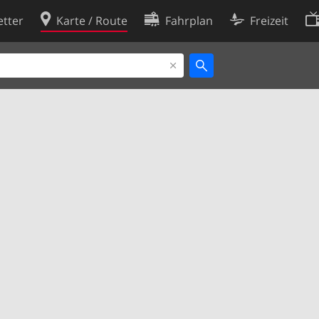
tter
Karte / Route
Fahrplan
Freizeit
Cookie-Richtlinie
ingungen
Cookie-Einstellungen
rklärung
Entwickler