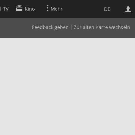
TV
Kino
Mehr
DE
Feedback geben
|
Zur alten Karte wechseln
Websuche
Apps