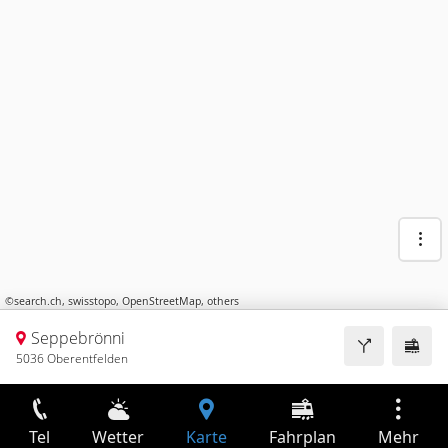
©
search.ch
,
swisstopo
,
OpenStreetMap
,
others
Seppebrönni
5036 Oberentfelden
Tel
Wetter
Karte
Fahrplan
Mehr