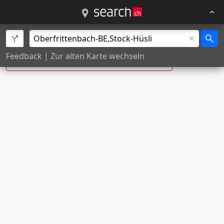
Stock Hüsli, Oberfrittenbach ist neu:
Feedback
|
Zur alten Karte wechseln
Mittlerer Moosacker
, Oberfrittenbach