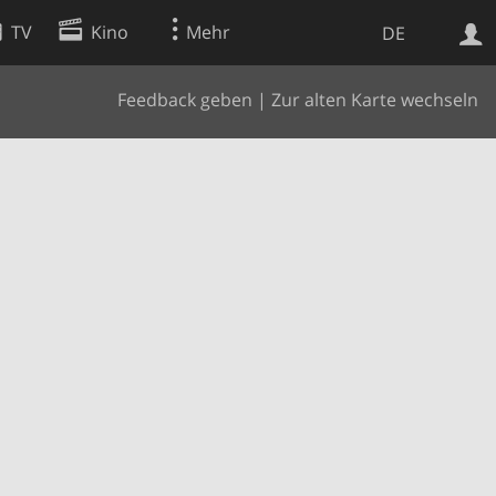
TV
Kino
Mehr
DE
Feedback geben
|
Zur alten Karte wechseln
Websuche
Apps