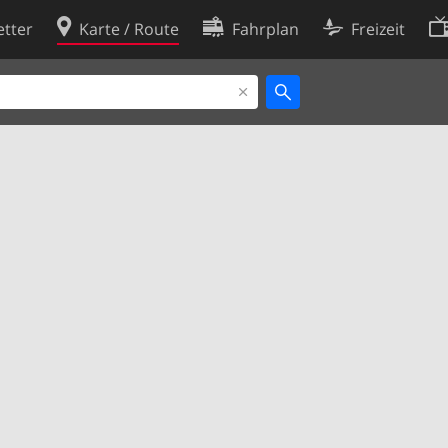
tter
Karte / Route
Fahrplan
Freizeit
Cookie-Richtlinie
ingungen
Cookie-Einstellungen
rklärung
Entwickler