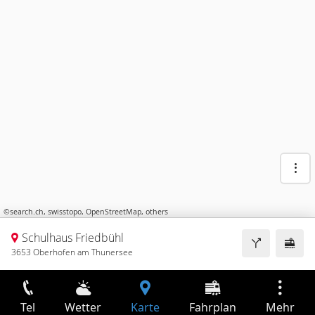
©
search.ch
,
swisstopo
,
OpenStreetMap
,
others
Schulhaus Friedbühl
3653 Oberhofen am Thunersee
Tel
Wetter
Karte
Fahrplan
Mehr