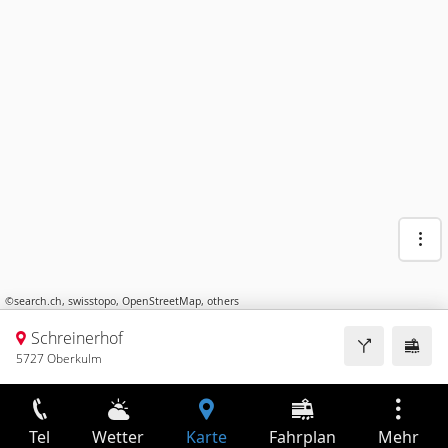
©
search.ch
,
swisstopo
,
OpenStreetMap
,
others
Schreinerhof
5727 Oberkulm
Tel
Wetter
Karte
Fahrplan
Mehr