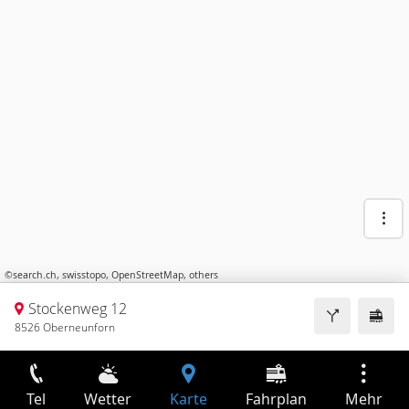
©
search.ch
,
swisstopo
,
OpenStreetMap
,
others
Stockenweg 12
8526 Oberneunforn
Tel
Wetter
Karte
Fahrplan
Mehr