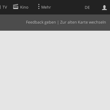
TV
Kino
Mehr
DE
Feedback geben
|
Zur alten Karte wechseln
Websuche
Apps