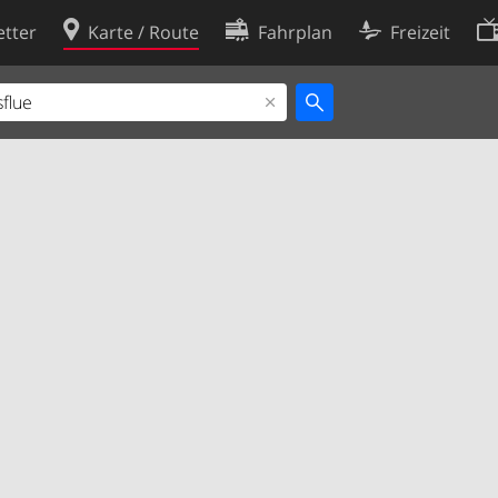
tter
Karte / Route
Fahrplan
Freizeit
Cookie-Richtlinie
ingungen
Cookie-Einstellungen
rklärung
Entwickler