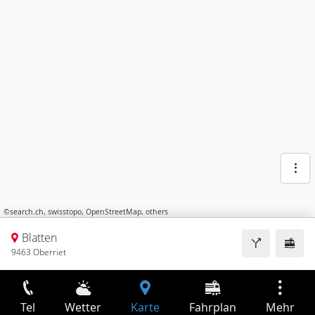
©
search.ch
,
swisstopo
,
OpenStreetMap
,
others
Blatten
9463 Oberriet
Tel
Wetter
Karte
Fahrplan
Mehr