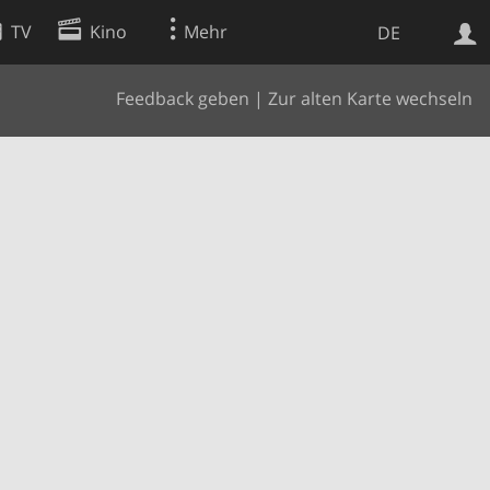
TV
Kino
Mehr
DE
Feedback geben
|
Zur alten Karte wechseln
Websuche
Apps