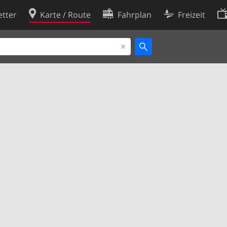
tter
Karte / Route
Fahrplan
Freizeit
Cookie-Richtlinie
ingungen
Cookie-Einstellungen
rklärung
Entwickler