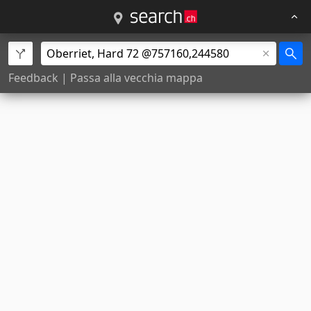
Feedback
|
Passa alla vecchia mappa