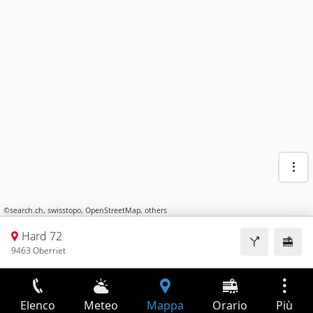
©
search.ch
,
swisstopo
,
OpenStreetMap
,
others
Hard 72
9463 Oberriet
Elenco
Meteo
Mappa
Orario
Più