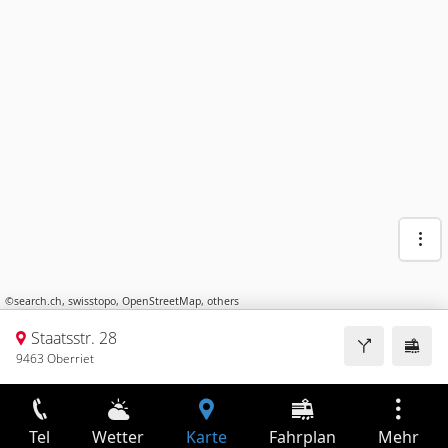
©
search.ch
,
swisstopo
,
OpenStreetMap
,
others
Staatsstr. 28
9463 Oberriet
Tel
Wetter
Karte
Fahrplan
Mehr