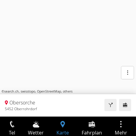
©
search.ch
,
swisstopo
,
OpenStreetMap
,
others
Obersorche
5452 Oberrohrdorf
Tel
Wetter
Karte
Fahrplan
Mehr