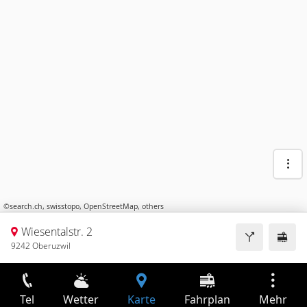
©
search.ch
,
swisstopo
,
OpenStreetMap
,
others
Wiesentalstr. 2
9242 Oberuzwil
Tel
Wetter
Karte
Fahrplan
Mehr