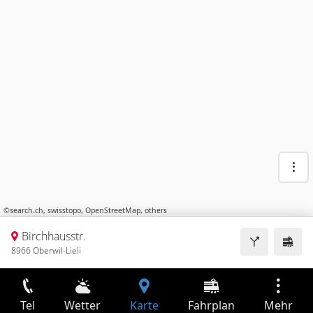
©
search.ch
,
swisstopo
,
OpenStreetMap
,
others
Birchhausstr.
8966 Oberwil-Lieli
Tel
Wetter
Karte
Fahrplan
Mehr