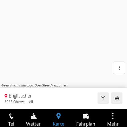
©
search.ch
,
swisstopo
,
OpenStreetMap
,
others
Englisächer
8966 Oberwil-Lieli
Tel
Wetter
Karte
Fahrplan
Mehr