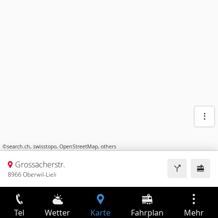
©
search.ch
,
swisstopo
,
OpenStreetMap
,
others
Grossächerstr.
8966 Oberwil-Lieli
Tel
Wetter
Karte
Fahrplan
Mehr