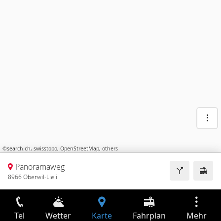
©
search.ch
,
swisstopo
,
OpenStreetMap
,
others
Panoramaweg
8966 Oberwil-Lieli
Tel
Wetter
Karte
Fahrplan
Mehr