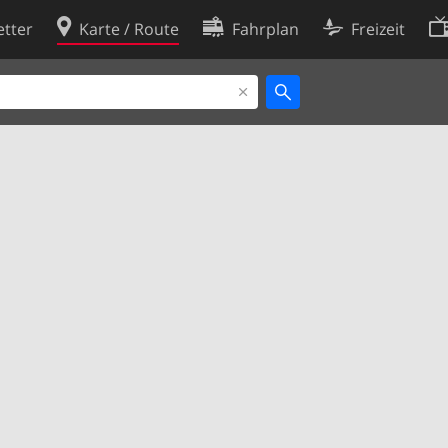
tter
Karte / Route
Fahrplan
Freizeit
Cookie-Richtlinie
ingungen
Cookie-Einstellungen
rklärung
Entwickler