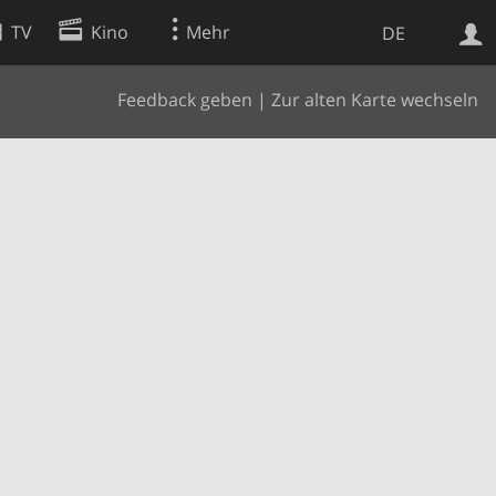
TV
Kino
Mehr
DE
Feedback geben
|
Zur alten Karte wechseln
Websuche
Apps