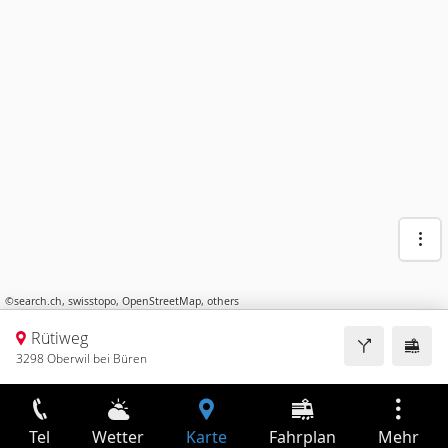
©
search.ch
,
swisstopo
,
OpenStreetMap
,
others
Rütiweg
3298 Oberwil bei Büren
Tel
Wetter
Karte
Fahrplan
Mehr