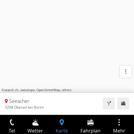
©
search.ch
,
swisstopo
,
OpenStreetMap
,
others
Seeacher
3298 Oberwil bei Büren
Tel
Wetter
Karte
Fahrplan
Mehr