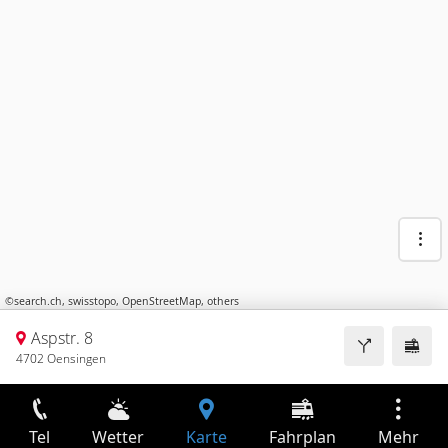
©
search.ch
,
swisstopo
,
OpenStreetMap
,
others
Aspstr. 8
4702 Oensingen
Tel
Wetter
Karte
Fahrplan
Mehr