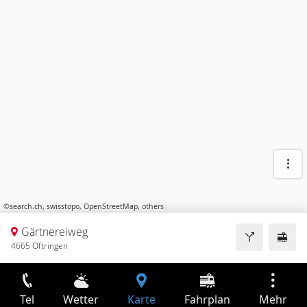
©
search.ch
,
swisstopo
,
OpenStreetMap
,
others
Gärtnereiweg
4665 Oftringen
Tel
Wetter
Karte
Fahrplan
Mehr