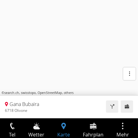
©
search.ch
,
swisstopo
,
OpenStreetMap
,
others
Gana Bubaira
6718 Olivone
Tel
Wetter
Karte
Fahrplan
Mehr