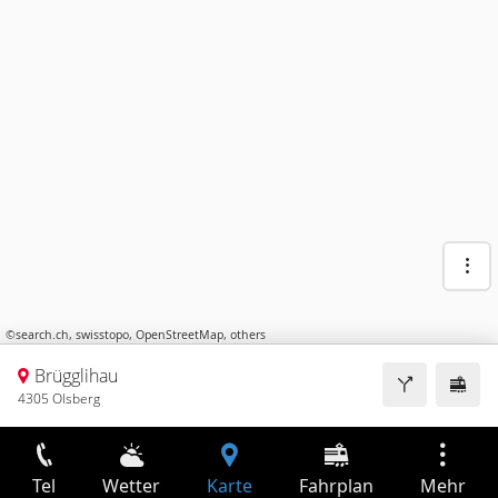
©
search.ch
,
swisstopo
,
OpenStreetMap
,
others
Brügglihau
4305 Olsberg
Tel
Wetter
Karte
Fahrplan
Mehr