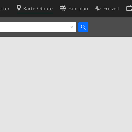
tter
Karte / Route
Fahrplan
Freizeit
Cookie-Richtlinie
ingungen
Cookie-Einstellungen
rklärung
Entwickler