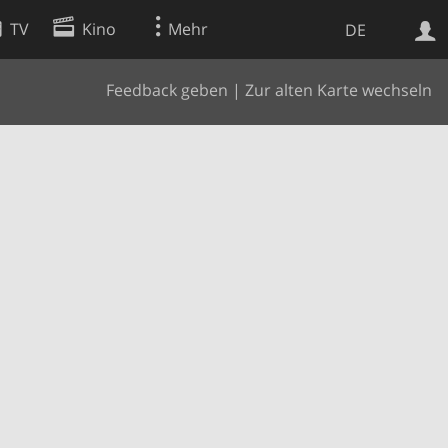
TV
Kino
Mehr
DE
Feedback geben
|
Zur alten Karte wechseln
Websuche
Apps