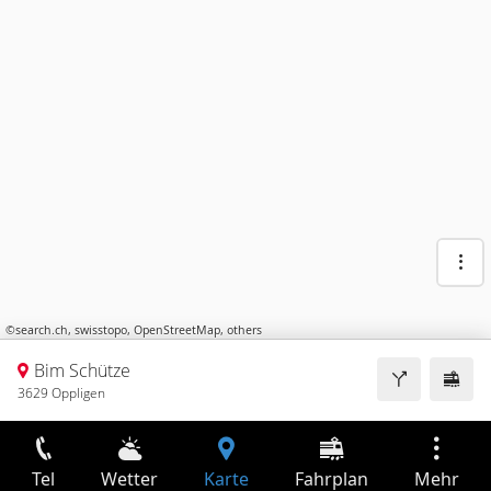
©
search.ch
,
swisstopo
,
OpenStreetMap
,
others
Bim Schütze
3629 Oppligen
Tel
Wetter
Karte
Fahrplan
Mehr