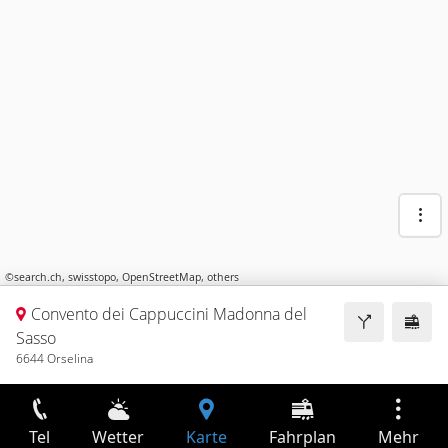
©
search.ch
,
swisstopo
,
OpenStreetMap
,
others
Convento dei Cappuccini Madonna del
Sasso
6644 Orselina
Tel
Wetter
Karte
Fahrplan
Mehr