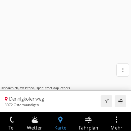
©
search.ch
,
swisstopo
,
OpenStreetMap
,
others
Dennigkofenweg
3072 Ostermundigen
Tel
Wetter
Karte
Fahrplan
Mehr