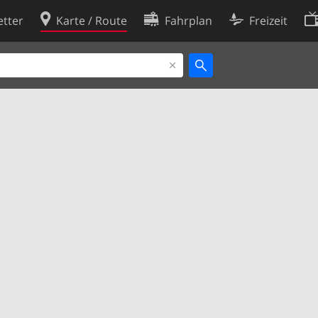
tter
Karte / Route
Fahrplan
Freizeit
Cookie-Richtlinie
ingungen
Cookie-Einstellungen
rklärung
Entwickler