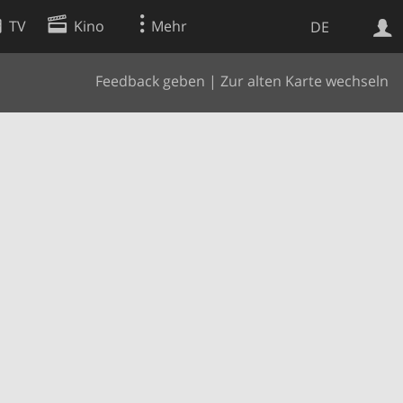
TV
Kino
Mehr
DE
Feedback geben
|
Zur alten Karte wechseln
Websuche
Apps