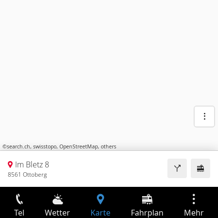
©
search.ch
,
swisstopo
,
OpenStreetMap
,
others
Im Bletz 8
8561 Ottoberg
Tel
Wetter
Karte
Fahrplan
Mehr