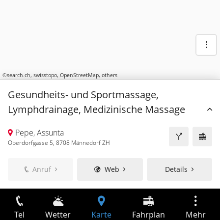
©
search.ch
,
swisstopo
,
OpenStreetMap
,
others
Gesundheits- und Sportmassage,
Lymphdrainage, Medizinische Massage
Pepe, Assunta
Oberdorfgasse 5, 8708 Männedorf ZH
Anruf
Web
Details
Tel
Wetter
Karte
Fahrplan
Mehr