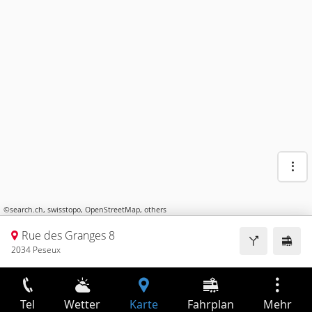
©
search.ch
,
swisstopo
,
OpenStreetMap
,
others
Rue des Granges 8
2034 Peseux
Tel
Wetter
Karte
Fahrplan
Mehr