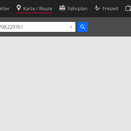
tter
Karte / Route
Fahrplan
Freizeit
Cookie-Richtlinie
ingungen
Cookie-Einstellungen
rklärung
Entwickler