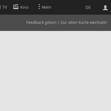
TV
Kino
Mehr
DE
Feedback geben
|
Zur alten Karte wechseln
Websuche
Apps