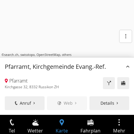
©
search.ch
,
swisstopo
,
OpenStreetMap
,
others
Pfarramt, Kirchgemeinde Evang.-Ref.
Pfarramt
Kirchgasse 32, 8332 Russikon ZH
Anruf
Web
Details
Tel
Wetter
Karte
Fahrplan
Mehr