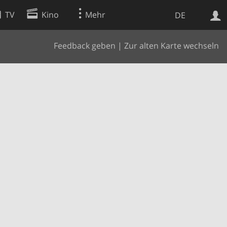
TV
Kino
Mehr
DE
Feedback geben
|
Zur alten Karte wechseln
Websuche
Apps