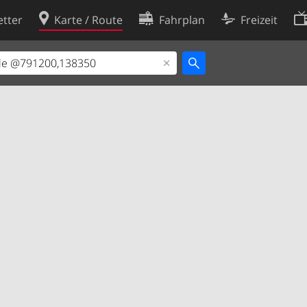
tter
Karte / Route
Fahrplan
Freizeit
Cookie-Richtlinie
ingungen
Cookie-Einstellungen
rklärung
Entwickler