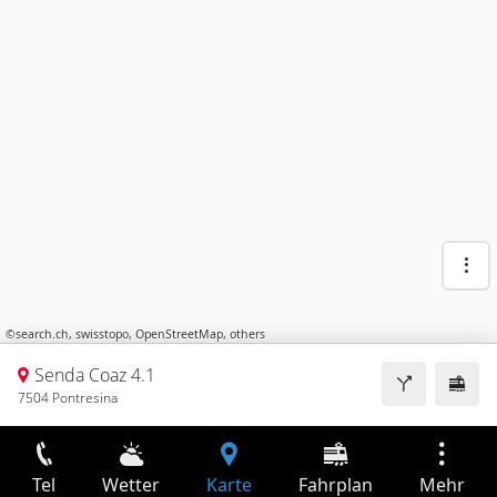
©
search.ch
,
swisstopo
,
OpenStreetMap
,
others
Senda Coaz 4.1
7504 Pontresina
Tel
Wetter
Karte
Fahrplan
Mehr