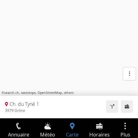
©
search.ch
,
swisstopo
,
OpenStreetMap
,
others
Ch. du Tyné 1
3979 Grône
Annuaire
Météo
Carte
Horaires
Plus