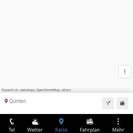
©
search.ch
,
swisstopo
,
OpenStreetMap
,
others
Quinten
Tel
Wetter
Karte
Fahrplan
Mehr