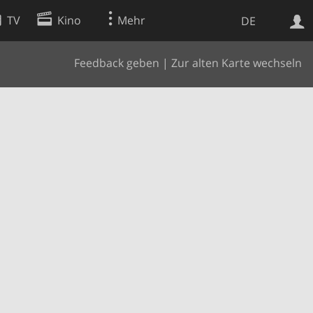
TV
Kino
Mehr
DE
Feedback geben
|
Zur alten Karte wechseln
Websuche
Apps