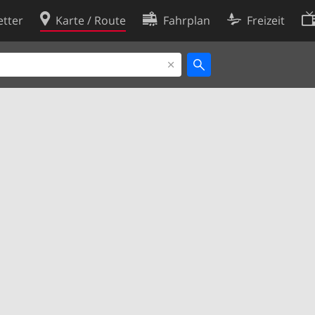
tter
Karte / Route
Fahrplan
Freizeit
Cookie-Richtlinie
ingungen
Cookie-Einstellungen
rklärung
Entwickler