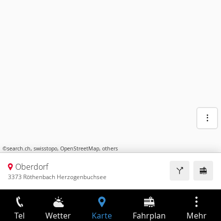
©
search.ch
,
swisstopo
,
OpenStreetMap
,
others
Oberdorf
3373 Röthenbach Herzogenbuchsee
Tel
Wetter
Karte
Fahrplan
Mehr