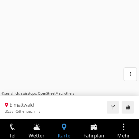
©
search.ch
,
swisstopo
,
OpenStreetMap
,
others
Eimattwald
3538 Röthenbach i. E.
Tel
Wetter
Karte
Fahrplan
Mehr