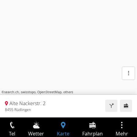
©
search.ch
,
swisstopo
,
OpenStreetMap
,
others
Alte Nackerstr. 2
8455 Rüdlingen
Tel
Wetter
Karte
Fahrplan
Mehr