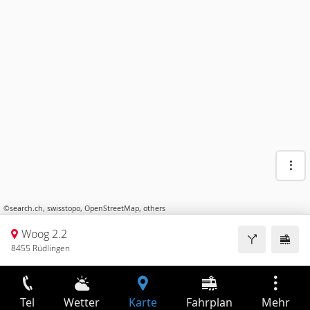
©
search.ch
,
swisstopo
,
OpenStreetMap
,
others
Woog 2.2
8455 Rüdlingen
Tel
Wetter
Karte
Fahrplan
Mehr