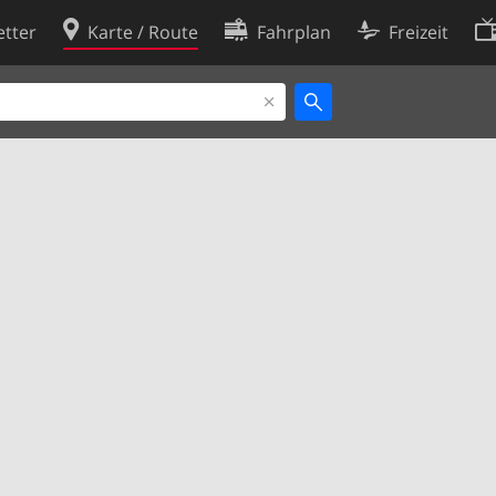
tter
Karte / Route
Fahrplan
Freizeit
Cookie-Richtlinie
ingungen
Cookie-Einstellungen
rklärung
Entwickler