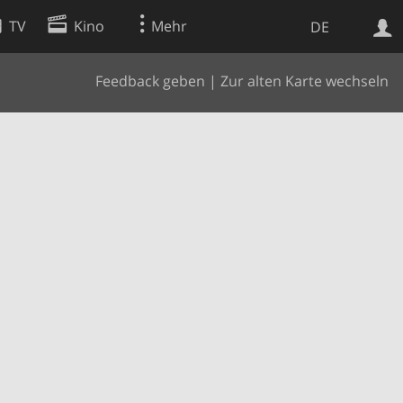
TV
Kino
Mehr
DE
Feedback geben
|
Zur alten Karte wechseln
Websuche
Apps