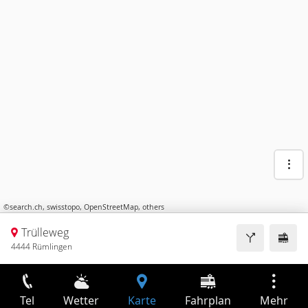
©
search.ch
,
swisstopo
,
OpenStreetMap
,
others
Trülleweg
4444 Rümlingen
Tel
Wetter
Karte
Fahrplan
Mehr